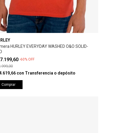
RLEY
mera HURLEY EVERYDAY WASHED O&O SOLID-
D
7.199,60
-
60
%
OFF
.999,00
4.619,66
con
Transferencia o depósito
Comprar