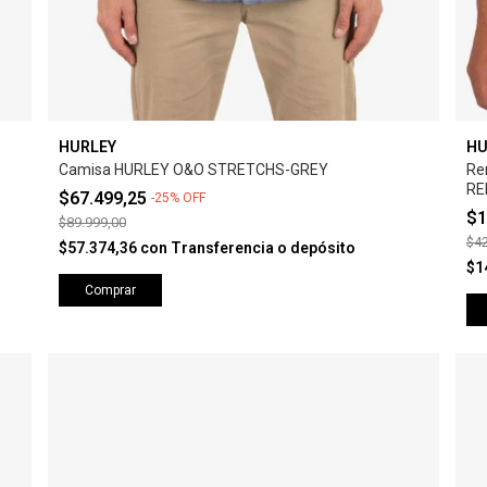
HURLEY
HU
Camisa HURLEY O&O STRETCHS-GREY
Re
RE
$67.499,25
-
25
%
OFF
$1
$89.999,00
$42
$57.374,36
con
Transferencia o depósito
$1
Comprar