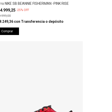
rro NIKE SB BEANNIE FISHERMAN -PINK RISE
4.999,25
-
25
%
OFF
.999,00
8.249,36
con
Transferencia o depósito
Comprar