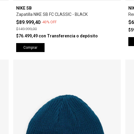
NIKE SB
NI
Zapatilla NIKE SB FC CLASSIC - BLACK
Re
$89.999,40
$6
-
40
%
OFF
$149.999,00
$5
$76.499,49
con
Transferencia o depósito
Comprar