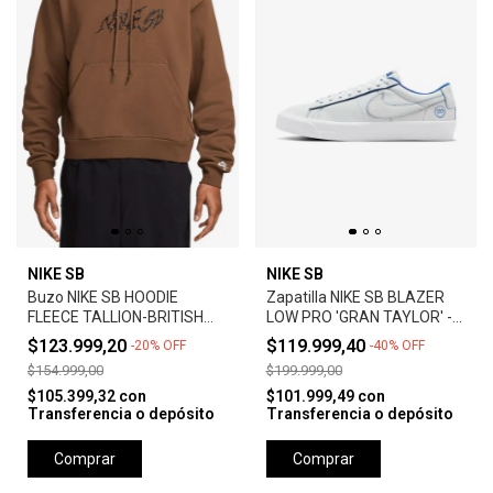
NIKE SB
NIKE SB
Buzo NIKE SB HOODIE
Zapatilla NIKE SB BLAZER
FLEECE TALLION-BRITISH
LOW PRO 'GRAN TAYLOR' -
TAN
SUMMIT WHITE
$123.999,20
$119.999,40
-
20
%
OFF
-
40
%
OFF
$154.999,00
$199.999,00
$105.399,32
con
$101.999,49
con
Transferencia o depósito
Transferencia o depósito
Comprar
Comprar