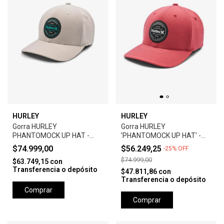
HURLEY
HURLEY
Gorra HURLEY
Gorra HURLEY
PHANTOMOCK UP HAT -
'PHANTOMOCK UP HAT' -
GREY
UNIVERSTY RED
$74.999,00
$56.249,25
-
25
%
OFF
$74.999,00
$63.749,15
con
Transferencia o depósito
$47.811,86
con
Transferencia o depósito
Comprar
Comprar