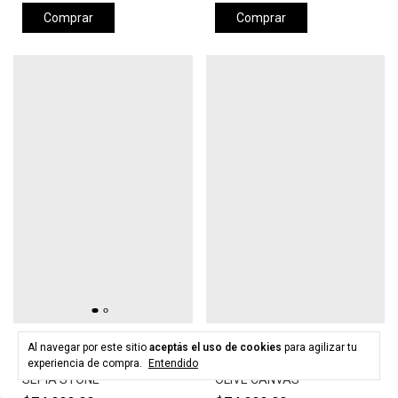
Comprar
Comprar
HURLEY
HURLEY
Al navegar por este sitio
aceptás el uso de cookies
para agilizar tu
Gorra HURLEY LEVELS HAT -
Gorra HURLEY LEVELS HAT -
experiencia de compra.
Entendido
SEPIA STONE
OLIVE CANVAS