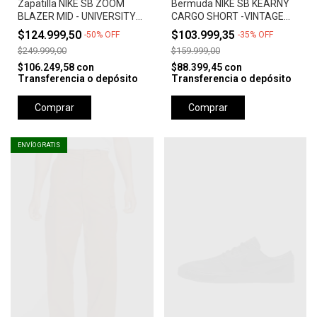
Zapatilla NIKE SB ZOOM
Bermuda NIKE SB KEARNY
BLAZER MID - UNIVERSITY
CARGO SHORT -VINTAGE
RED *Orange Label*
GREEN
$124.999,50
$103.999,35
-
50
%
OFF
-
35
%
OFF
$249.999,00
$159.999,00
$106.249,58
con
$88.399,45
con
Transferencia o depósito
Transferencia o depósito
Comprar
Comprar
ENVÍO GRATIS