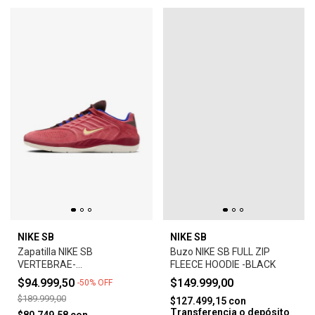
NIKE SB
NIKE SB
Zapatilla NIKE SB
Buzo NIKE SB FULL ZIP
VERTEBRAE-
FLEECE HOODIE -BLACK
ADOBE/EARTH/NOBLE
$94.999,50
$149.999,00
-
50
%
OFF
RED/MELON TINT
$189.999,00
$127.499,15
con
Transferencia o depósito