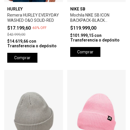
HURLEY
NIKE SB
Remera HURLEY EVERYDAY
Mochila NIKE SB ICON
WASHED O&O SOLID-RED
BACKPACK-BLACK
ANTHRACITE
$17.199,60
$119.999,00
-
60
%
OFF
$42.999,00
$101.999,15
con
Transferencia o depósito
$14.619,66
con
Transferencia o depósito
Comprar
Comprar