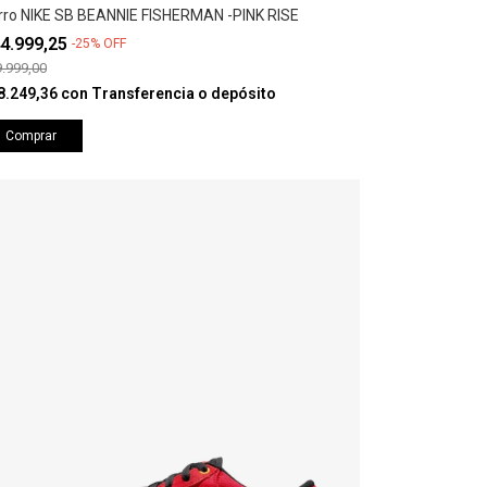
rro NIKE SB BEANNIE FISHERMAN -PINK RISE
4.999,25
-
25
%
OFF
.999,00
8.249,36
con
Transferencia o depósito
Comprar