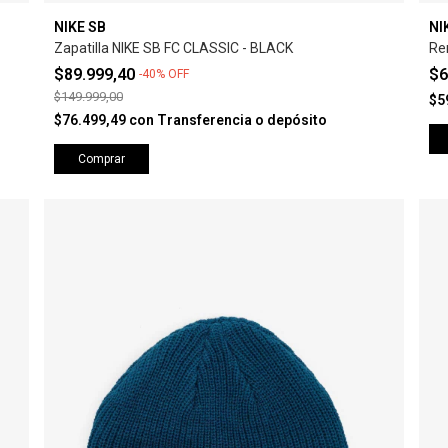
NIKE SB
NI
Zapatilla NIKE SB FC CLASSIC - BLACK
Re
$89.999,40
$6
-
40
%
OFF
$149.999,00
$5
$76.499,49
con
Transferencia o depósito
Comprar