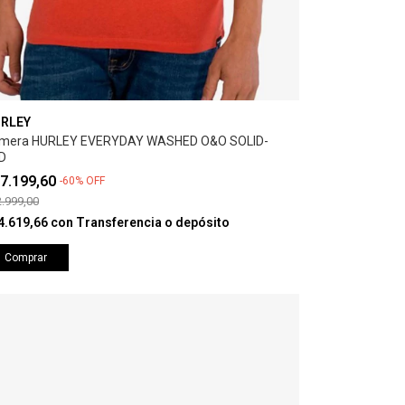
RLEY
mera HURLEY EVERYDAY WASHED O&O SOLID-
D
7.199,60
-
60
%
OFF
.999,00
4.619,66
con
Transferencia o depósito
Comprar