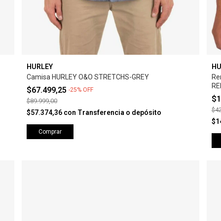
HURLEY
HU
Camisa HURLEY O&O STRETCHS-GREY
Re
RE
$67.499,25
-
25
%
OFF
$1
$89.999,00
$42
$57.374,36
con
Transferencia o depósito
$1
Comprar