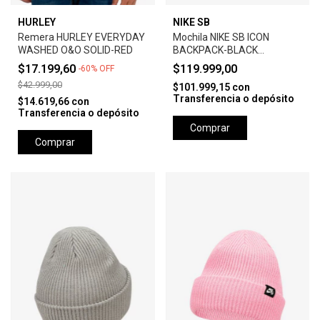
HURLEY
NIKE SB
Remera HURLEY EVERYDAY
Mochila NIKE SB ICON
WASHED O&O SOLID-RED
BACKPACK-BLACK
ANTHRACITE
$17.199,60
$119.999,00
-
60
%
OFF
$42.999,00
$101.999,15
con
Transferencia o depósito
$14.619,66
con
Transferencia o depósito
Comprar
Comprar