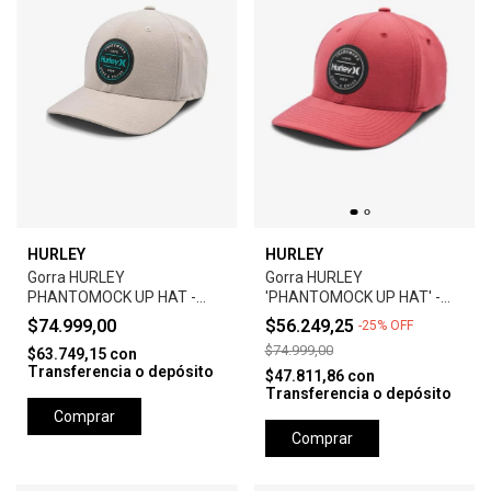
HURLEY
HURLEY
Gorra HURLEY
Gorra HURLEY
PHANTOMOCK UP HAT -
'PHANTOMOCK UP HAT' -
GREY
UNIVERSTY RED
$74.999,00
$56.249,25
-
25
%
OFF
$74.999,00
$63.749,15
con
Transferencia o depósito
$47.811,86
con
Transferencia o depósito
Comprar
Comprar