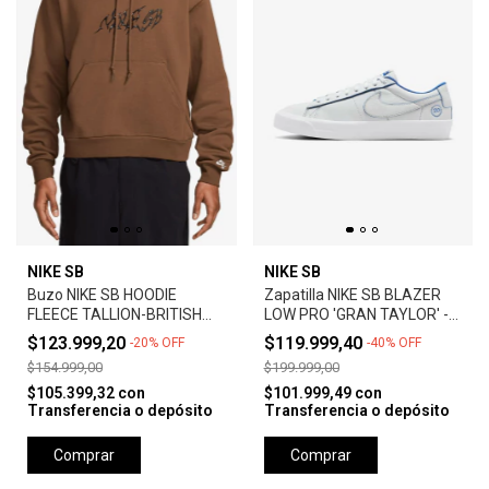
NIKE SB
NIKE SB
Buzo NIKE SB HOODIE
Zapatilla NIKE SB BLAZER
FLEECE TALLION-BRITISH
LOW PRO 'GRAN TAYLOR' -
TAN
SUMMIT WHITE
$123.999,20
$119.999,40
-
20
%
OFF
-
40
%
OFF
$154.999,00
$199.999,00
$105.399,32
con
$101.999,49
con
Transferencia o depósito
Transferencia o depósito
Comprar
Comprar