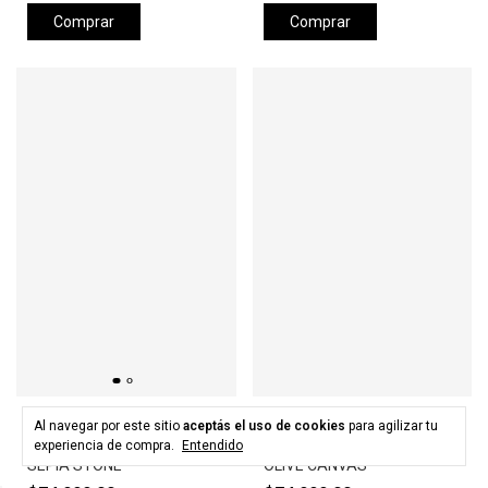
Comprar
Comprar
HURLEY
HURLEY
Al navegar por este sitio
aceptás el uso de cookies
para agilizar tu
Gorra HURLEY LEVELS HAT -
Gorra HURLEY LEVELS HAT -
experiencia de compra.
Entendido
SEPIA STONE
OLIVE CANVAS