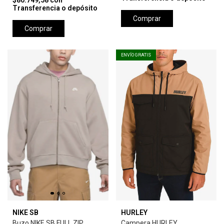
$80.749,58
con
Transferencia o depósito
Comprar
Comprar
ENVÍO GRATIS
NIKE SB
HURLEY
Buzo NIKE SB FULL ZIP
Campera HURLEY