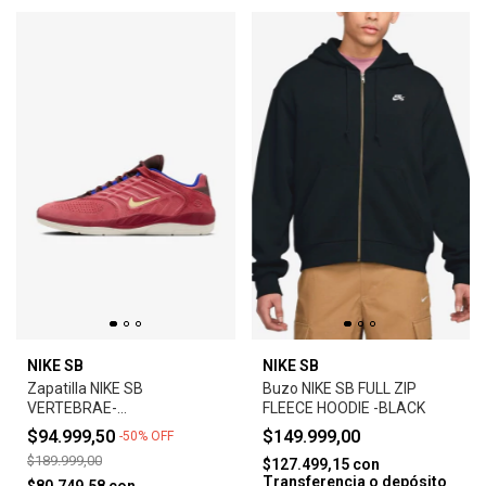
NIKE SB
NIKE SB
Zapatilla NIKE SB
Buzo NIKE SB FULL ZIP
VERTEBRAE-
FLEECE HOODIE -BLACK
ADOBE/EARTH/NOBLE
$94.999,50
$149.999,00
-
50
%
OFF
RED/MELON TINT
$189.999,00
$127.499,15
con
Transferencia o depósito