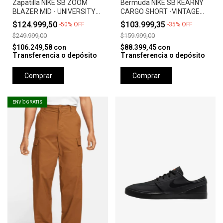
Zapatilla NIKE SB ZOOM
Bermuda NIKE SB KEARNY
BLAZER MID - UNIVERSITY
CARGO SHORT -VINTAGE
RED *Orange Label*
GREEN
$124.999,50
$103.999,35
-
50
%
OFF
-
35
%
OFF
$249.999,00
$159.999,00
$106.249,58
con
$88.399,45
con
Transferencia o depósito
Transferencia o depósito
Comprar
Comprar
ENVÍO GRATIS