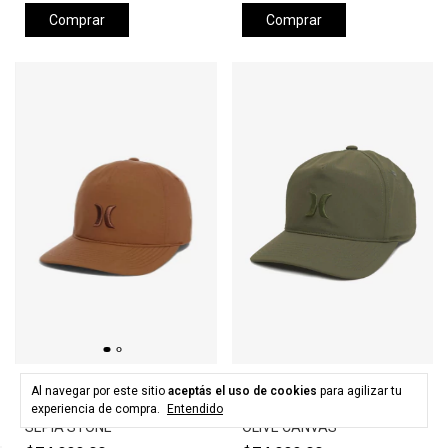
Comprar
Comprar
HURLEY
HURLEY
Al navegar por este sitio
aceptás el uso de cookies
para agilizar tu
Gorra HURLEY LEVELS HAT -
Gorra HURLEY LEVELS HAT -
experiencia de compra.
Entendido
SEPIA STONE
OLIVE CANVAS