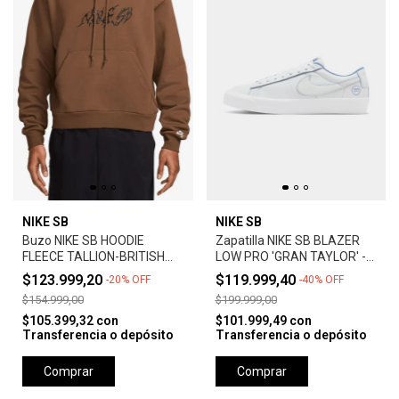
NIKE SB
NIKE SB
Buzo NIKE SB HOODIE
Zapatilla NIKE SB BLAZER
FLEECE TALLION-BRITISH
LOW PRO 'GRAN TAYLOR' -
TAN
SUMMIT WHITE
$123.999,20
$119.999,40
-
20
%
OFF
-
40
%
OFF
$154.999,00
$199.999,00
$105.399,32
con
$101.999,49
con
Transferencia o depósito
Transferencia o depósito
Comprar
Comprar