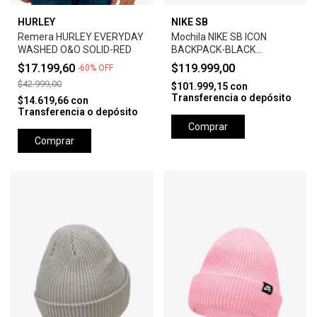
HURLEY
NIKE SB
Remera HURLEY EVERYDAY
Mochila NIKE SB ICON
WASHED O&O SOLID-RED
BACKPACK-BLACK
ANTHRACITE
$17.199,60
$119.999,00
-
60
%
OFF
$42.999,00
$101.999,15
con
Transferencia o depósito
$14.619,66
con
Transferencia o depósito
Comprar
Comprar