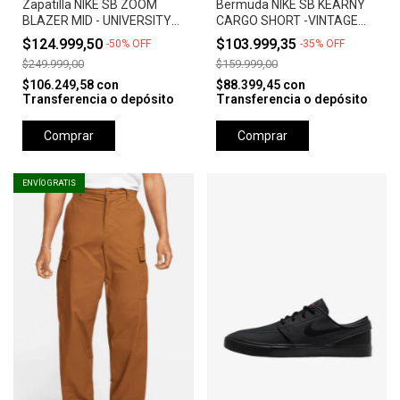
Zapatilla NIKE SB ZOOM
Bermuda NIKE SB KEARNY
BLAZER MID - UNIVERSITY
CARGO SHORT -VINTAGE
RED *Orange Label*
GREEN
$124.999,50
$103.999,35
-
50
%
OFF
-
35
%
OFF
$249.999,00
$159.999,00
$106.249,58
con
$88.399,45
con
Transferencia o depósito
Transferencia o depósito
Comprar
Comprar
ENVÍO GRATIS