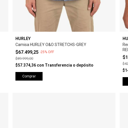
HURLEY
HU
Camisa HURLEY O&O STRETCHS-GREY
Re
RE
$67.499,25
-
25
%
OFF
$1
$89.999,00
$42
$57.374,36
con
Transferencia o depósito
$1
Comprar