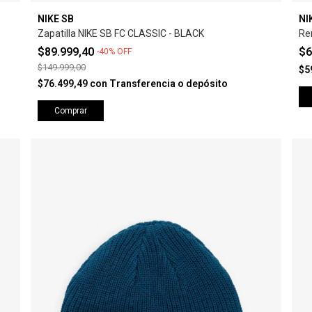
NIKE SB
NI
Zapatilla NIKE SB FC CLASSIC - BLACK
Re
$89.999,40
$6
-
40
%
OFF
$149.999,00
$5
$76.499,49
con
Transferencia o depósito
Comprar