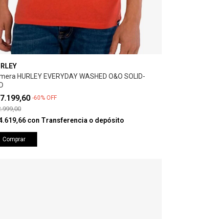
RLEY
mera HURLEY EVERYDAY WASHED O&O SOLID-
D
7.199,60
-
60
%
OFF
.999,00
4.619,66
con
Transferencia o depósito
Comprar