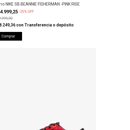
rro NIKE SB BEANNIE FISHERMAN -PINK RISE
4.999,25
-
25
%
OFF
.999,00
8.249,36
con
Transferencia o depósito
Comprar