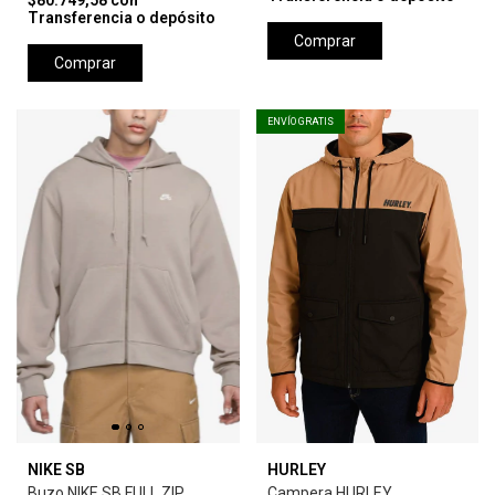
$80.749,58
con
Transferencia o depósito
Comprar
Comprar
ENVÍO GRATIS
NIKE SB
HURLEY
Buzo NIKE SB FULL ZIP
Campera HURLEY