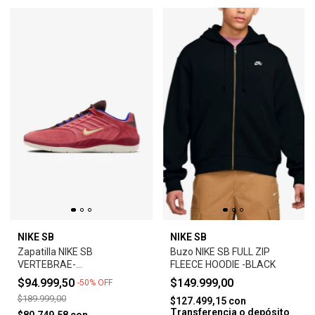
NIKE SB
NIKE SB
Zapatilla NIKE SB
Buzo NIKE SB FULL ZIP
VERTEBRAE-
FLEECE HOODIE -BLACK
ADOBE/EARTH/NOBLE
$94.999,50
$149.999,00
-
50
%
OFF
RED/MELON TINT
$189.999,00
$127.499,15
con
Transferencia o depósito