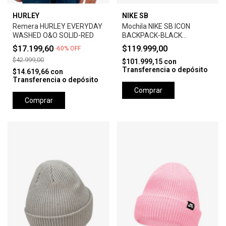
HURLEY
NIKE SB
Remera HURLEY EVERYDAY
Mochila NIKE SB ICON
WASHED O&O SOLID-RED
BACKPACK-BLACK
ANTHRACITE
$17.199,60
$119.999,00
-
60
%
OFF
$42.999,00
$101.999,15
con
Transferencia o depósito
$14.619,66
con
Transferencia o depósito
Comprar
Comprar