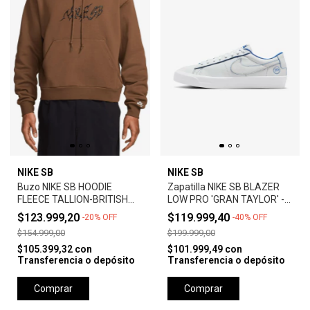
NIKE SB
NIKE SB
Buzo NIKE SB HOODIE
Zapatilla NIKE SB BLAZER
FLEECE TALLION-BRITISH
LOW PRO 'GRAN TAYLOR' -
TAN
SUMMIT WHITE
$123.999,20
$119.999,40
-
20
%
OFF
-
40
%
OFF
$154.999,00
$199.999,00
$105.399,32
con
$101.999,49
con
Transferencia o depósito
Transferencia o depósito
Comprar
Comprar