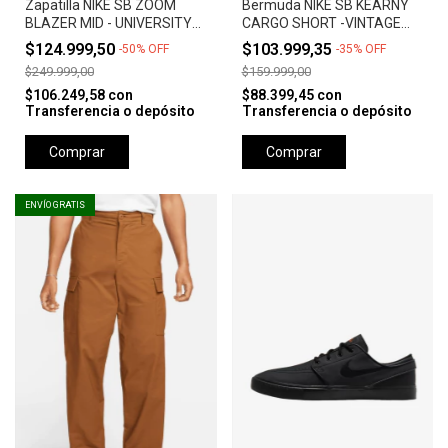
Zapatilla NIKE SB ZOOM
Bermuda NIKE SB KEARNY
BLAZER MID - UNIVERSITY
CARGO SHORT -VINTAGE
RED *Orange Label*
GREEN
$124.999,50
$103.999,35
-
50
%
OFF
-
35
%
OFF
$249.999,00
$159.999,00
$106.249,58
con
$88.399,45
con
Transferencia o depósito
Transferencia o depósito
Comprar
Comprar
ENVÍO GRATIS