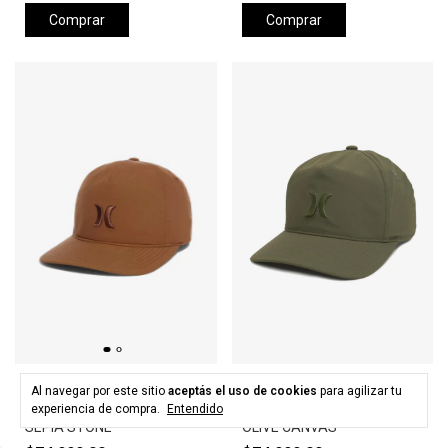
Comprar
Comprar
HURLEY
HURLEY
Al navegar por este sitio
aceptás el uso de cookies
para agilizar tu
Gorra HURLEY LEVELS HAT -
Gorra HURLEY LEVELS HAT -
experiencia de compra.
Entendido
SEPIA STONE
OLIVE CANVAS