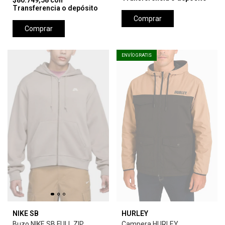
$80.749,58
con
Transferencia o depósito
Comprar
Comprar
ENVÍO GRATIS
NIKE SB
HURLEY
Buzo NIKE SB FULL ZIP
Campera HURLEY