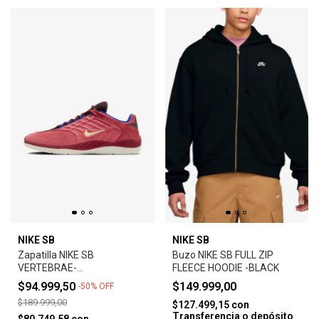
NIKE SB
NIKE SB
Zapatilla NIKE SB
Buzo NIKE SB FULL ZIP
VERTEBRAE-
FLEECE HOODIE -BLACK
ADOBE/EARTH/NOBLE
$94.999,50
$149.999,00
-
50
%
OFF
RED/MELON TINT
$189.999,00
$127.499,15
con
Transferencia o depósito