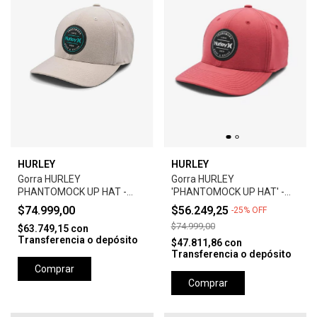
HURLEY
HURLEY
Gorra HURLEY
Gorra HURLEY
PHANTOMOCK UP HAT -
'PHANTOMOCK UP HAT' -
GREY
UNIVERSTY RED
$74.999,00
$56.249,25
-
25
%
OFF
$74.999,00
$63.749,15
con
Transferencia o depósito
$47.811,86
con
Transferencia o depósito
Comprar
Comprar