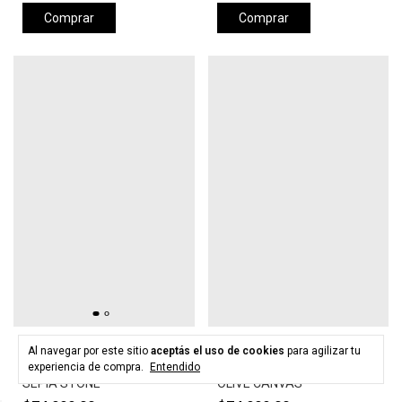
Comprar
Comprar
HURLEY
HURLEY
Al navegar por este sitio
aceptás el uso de cookies
para agilizar tu
Gorra HURLEY LEVELS HAT -
Gorra HURLEY LEVELS HAT -
experiencia de compra.
Entendido
SEPIA STONE
OLIVE CANVAS