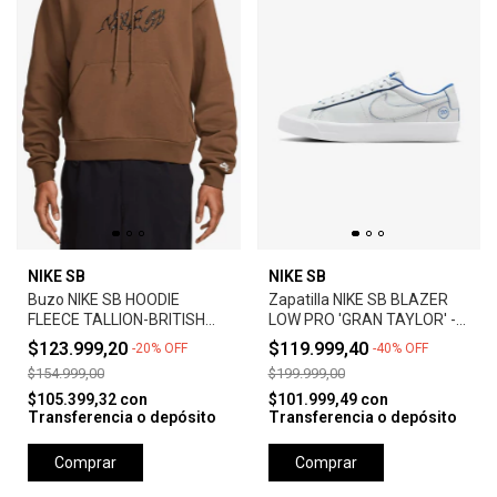
NIKE SB
NIKE SB
Buzo NIKE SB HOODIE
Zapatilla NIKE SB BLAZER
FLEECE TALLION-BRITISH
LOW PRO 'GRAN TAYLOR' -
TAN
SUMMIT WHITE
$123.999,20
$119.999,40
-
20
%
OFF
-
40
%
OFF
$154.999,00
$199.999,00
$105.399,32
con
$101.999,49
con
Transferencia o depósito
Transferencia o depósito
Comprar
Comprar