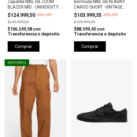
Zapatilla NIKE SB ZOOM
Bermuda NIKE SB KEARNY
BLAZER MID - UNIVERSITY
CARGO SHORT -VINTAGE
RED *Orange Label*
GREEN
$124.999,50
$103.999,35
-
50
%
OFF
-
35
%
OFF
$249.999,00
$159.999,00
$106.249,58
con
$88.399,45
con
Transferencia o depósito
Transferencia o depósito
Comprar
Comprar
ENVÍO GRATIS