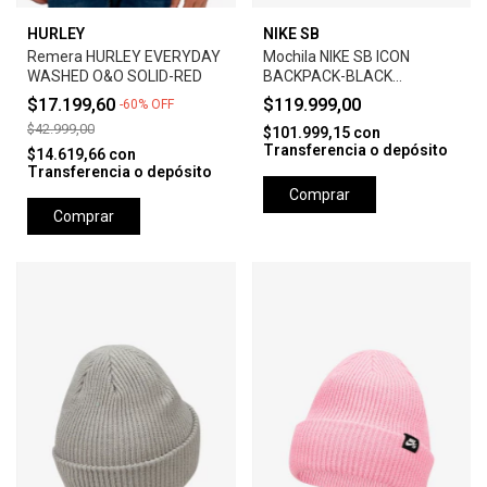
HURLEY
NIKE SB
Remera HURLEY EVERYDAY
Mochila NIKE SB ICON
WASHED O&O SOLID-RED
BACKPACK-BLACK
ANTHRACITE
$17.199,60
$119.999,00
-
60
%
OFF
$42.999,00
$101.999,15
con
Transferencia o depósito
$14.619,66
con
Transferencia o depósito
Comprar
Comprar