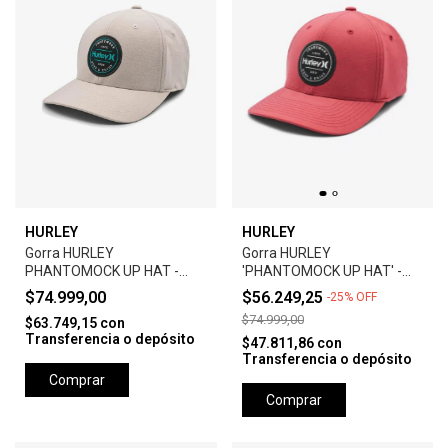
HURLEY
HURLEY
Gorra HURLEY
Gorra HURLEY
PHANTOMOCK UP HAT -
'PHANTOMOCK UP HAT' -
GREY
UNIVERSTY RED
$74.999,00
$56.249,25
-
25
%
OFF
$74.999,00
$63.749,15
con
Transferencia o depósito
$47.811,86
con
Transferencia o depósito
Comprar
Comprar