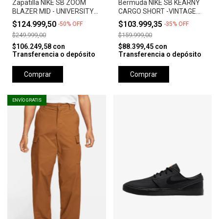
Zapatilla NIKE SB ZOOM
Bermuda NIKE SB KEARNY
BLAZER MID - UNIVERSITY
CARGO SHORT -VINTAGE
RED *Orange Label*
GREEN
$124.999,50
$103.999,35
-
50
%
OFF
-
35
%
OFF
$249.999,00
$159.999,00
$106.249,58
con
$88.399,45
con
Transferencia o depósito
Transferencia o depósito
Comprar
Comprar
ENVÍO GRATIS