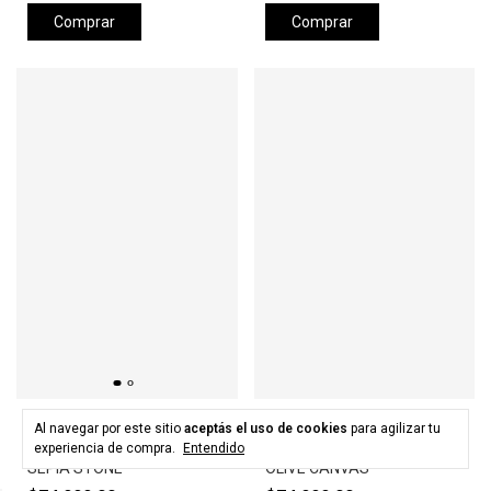
Comprar
Comprar
HURLEY
HURLEY
Al navegar por este sitio
aceptás el uso de cookies
para agilizar tu
Gorra HURLEY LEVELS HAT -
Gorra HURLEY LEVELS HAT -
experiencia de compra.
Entendido
SEPIA STONE
OLIVE CANVAS