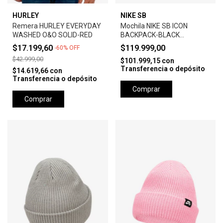
HURLEY
NIKE SB
Remera HURLEY EVERYDAY
Mochila NIKE SB ICON
WASHED O&O SOLID-RED
BACKPACK-BLACK
ANTHRACITE
$17.199,60
$119.999,00
-
60
%
OFF
$42.999,00
$101.999,15
con
Transferencia o depósito
$14.619,66
con
Transferencia o depósito
Comprar
Comprar