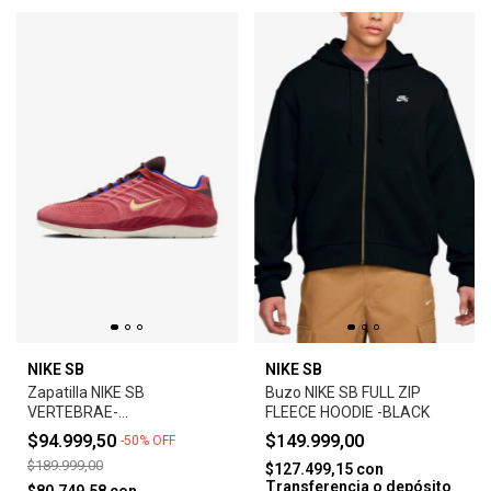
NIKE SB
NIKE SB
Zapatilla NIKE SB
Buzo NIKE SB FULL ZIP
VERTEBRAE-
FLEECE HOODIE -BLACK
ADOBE/EARTH/NOBLE
$94.999,50
$149.999,00
-
50
%
OFF
RED/MELON TINT
$189.999,00
$127.499,15
con
Transferencia o depósito