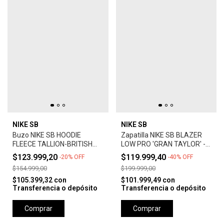
NIKE SB
NIKE SB
Buzo NIKE SB HOODIE
Zapatilla NIKE SB BLAZER
FLEECE TALLION-BRITISH
LOW PRO 'GRAN TAYLOR' -
TAN
SUMMIT WHITE
$123.999,20
$119.999,40
-
20
%
OFF
-
40
%
OFF
$154.999,00
$199.999,00
$105.399,32
con
$101.999,49
con
Transferencia o depósito
Transferencia o depósito
Comprar
Comprar