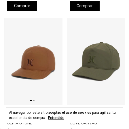
Comprar
Comprar
HURLEY
HURLEY
Al navegar por este sitio
aceptás el uso de cookies
para agilizar tu
Gorra HURLEY LEVELS HAT -
Gorra HURLEY LEVELS HAT -
experiencia de compra.
Entendido
SEPIA STONE
OLIVE CANVAS