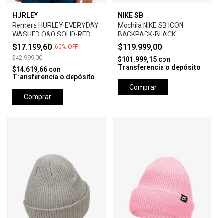
HURLEY
NIKE SB
Remera HURLEY EVERYDAY
Mochila NIKE SB ICON
WASHED O&O SOLID-RED
BACKPACK-BLACK
ANTHRACITE
$17.199,60
$119.999,00
-
60
%
OFF
$42.999,00
$101.999,15
con
Transferencia o depósito
$14.619,66
con
Transferencia o depósito
Comprar
Comprar