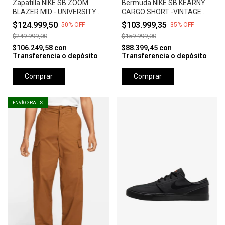
Zapatilla NIKE SB ZOOM
Bermuda NIKE SB KEARNY
BLAZER MID - UNIVERSITY
CARGO SHORT -VINTAGE
RED *Orange Label*
GREEN
$124.999,50
$103.999,35
-
50
%
OFF
-
35
%
OFF
$249.999,00
$159.999,00
$106.249,58
con
$88.399,45
con
Transferencia o depósito
Transferencia o depósito
Comprar
Comprar
ENVÍO GRATIS