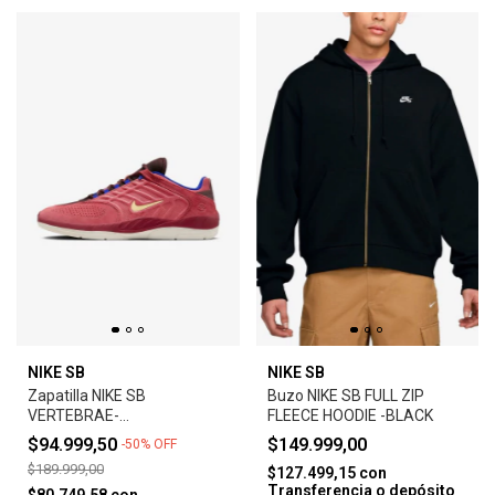
NIKE SB
NIKE SB
Zapatilla NIKE SB
Buzo NIKE SB FULL ZIP
VERTEBRAE-
FLEECE HOODIE -BLACK
ADOBE/EARTH/NOBLE
$94.999,50
$149.999,00
-
50
%
OFF
RED/MELON TINT
$189.999,00
$127.499,15
con
Transferencia o depósito