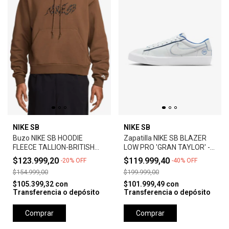
NIKE SB
NIKE SB
Buzo NIKE SB HOODIE
Zapatilla NIKE SB BLAZER
FLEECE TALLION-BRITISH
LOW PRO 'GRAN TAYLOR' -
TAN
SUMMIT WHITE
$123.999,20
$119.999,40
-
20
%
OFF
-
40
%
OFF
$154.999,00
$199.999,00
$105.399,32
con
$101.999,49
con
Transferencia o depósito
Transferencia o depósito
Comprar
Comprar