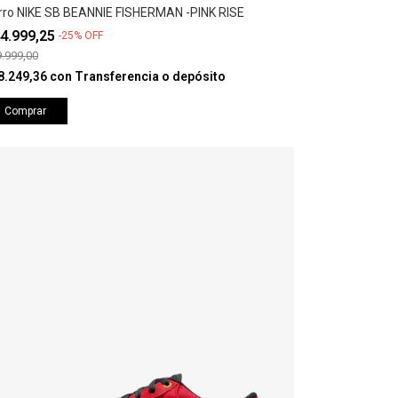
rro NIKE SB BEANNIE FISHERMAN -PINK RISE
4.999,25
-
25
%
OFF
.999,00
8.249,36
con
Transferencia o depósito
Comprar