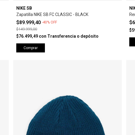
NIKE SB
NI
Zapatilla NIKE SB FC CLASSIC - BLACK
Re
$89.999,40
$6
-
40
%
OFF
$149.999,00
$5
$76.499,49
con
Transferencia o depósito
Comprar