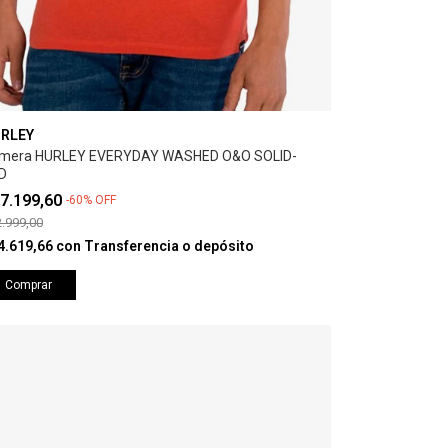
RLEY
mera HURLEY EVERYDAY WASHED O&O SOLID-
D
7.199,60
-
60
%
OFF
.999,00
4.619,66
con
Transferencia o depósito
Comprar