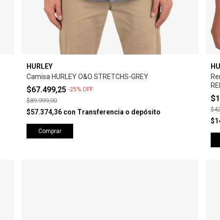
HURLEY
HU
Camisa HURLEY O&O STRETCHS-GREY
Re
RE
$67.499,25
-
25
%
OFF
$1
$89.999,00
$42
$57.374,36
con
Transferencia o depósito
$1
Comprar