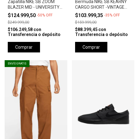
Zapatilla NIKE SB ZOOM
Bermuda NIKE SB KEARNY
BLAZER MID - UNIVERSITY
CARGO SHORT -VINTAGE
RED *Orange Label*
GREEN
$124.999,50
$103.999,35
-
50
%
OFF
-
35
%
OFF
$249.999,00
$159.999,00
$106.249,58
con
$88.399,45
con
Transferencia o depósito
Transferencia o depósito
Comprar
Comprar
ENVÍO GRATIS