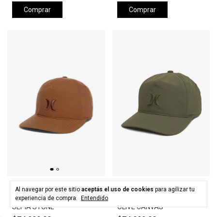
Comprar
Comprar
HURLEY
HURLEY
Al navegar por este sitio
aceptás el uso de cookies
para agilizar tu
Gorra HURLEY LEVELS HAT -
Gorra HURLEY LEVELS HAT -
experiencia de compra.
Entendido
SEPIA STONE
OLIVE CANVAS