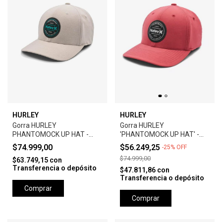
HURLEY
HURLEY
Gorra HURLEY
Gorra HURLEY
PHANTOMOCK UP HAT -
'PHANTOMOCK UP HAT' -
GREY
UNIVERSTY RED
$74.999,00
$56.249,25
-
25
%
OFF
$74.999,00
$63.749,15
con
Transferencia o depósito
$47.811,86
con
Transferencia o depósito
Comprar
Comprar