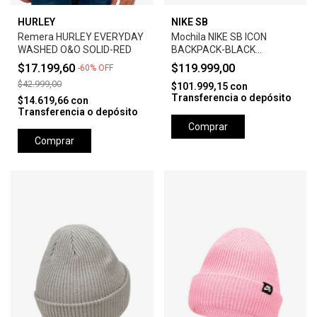
HURLEY
NIKE SB
Remera HURLEY EVERYDAY
Mochila NIKE SB ICON
WASHED O&O SOLID-RED
BACKPACK-BLACK
ANTHRACITE
$17.199,60
$119.999,00
-
60
%
OFF
$42.999,00
$101.999,15
con
Transferencia o depósito
$14.619,66
con
Transferencia o depósito
Comprar
Comprar