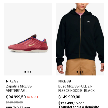
NIKE SB
NIKE SB
Zapatilla NIKE SB
Buzo NIKE SB FULL ZIP
VERTEBRAE-
FLEECE HOODIE -BLACK
ADOBE/EARTH/NOBLE
$94.999,50
$149.999,00
-
50
%
OFF
RED/MELON TINT
$189.999,00
$127.499,15
con
Transferencia o depósito