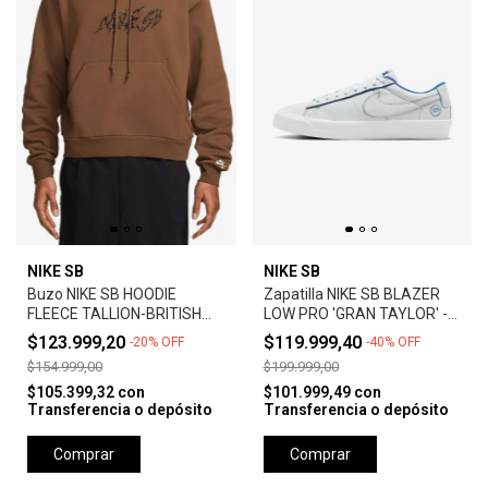
NIKE SB
NIKE SB
Buzo NIKE SB HOODIE
Zapatilla NIKE SB BLAZER
FLEECE TALLION-BRITISH
LOW PRO 'GRAN TAYLOR' -
TAN
SUMMIT WHITE
$123.999,20
$119.999,40
-
20
%
OFF
-
40
%
OFF
$154.999,00
$199.999,00
$105.399,32
con
$101.999,49
con
Transferencia o depósito
Transferencia o depósito
Comprar
Comprar