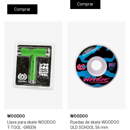
Comprar
Comprar
WOODOO
WOODOO
Llave para skate WOODOO
Ruedas de skate WOODOO
T-TOOL -GREEN
OLD SCHOOL 56 mm