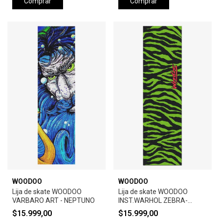
Comprar
Comprar
WOODOO
WOODOO
Lija de skate WOODOO
Lija de skate WOODOO
VARBARO ART - NEPTUNO
INST.WARHOL ZEBRA-
GREEN
$15.999,00
$15.999,00