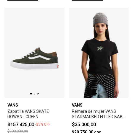
VANS
VANS
Zapatilla VANS SKATE
Remera de mujer VANS
ROWAN - GREEN
STARMARKED FITTED BABY
TEE - NEGRO
$157.425,00
$35.000,00
-
25
%
OFF
$209.900,00
$29.750,00
con