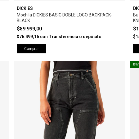
DICKIES
DI
Mochila DICKIES BASIC DOBLE LOGO BACKPACK-
Bu
BLACK
KN
$89.999,00
$1
$76.499,15
con
Transferencia o depósito
$1
Comprar
ENV