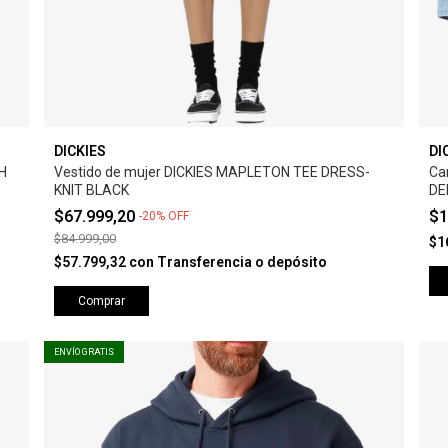
DICKIES
DI
H
Vestido de mujer DICKIES MAPLETON TEE DRESS-
Ca
KNIT BLACK
DE
$67.999,20
$1
-
20
%
OFF
$84.999,00
$1
$57.799,32
con
Transferencia o depósito
Comprar
ENVÍO GRATIS