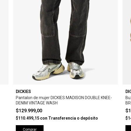
DICKIES
DI
Pantalon de mujer DICKIES MADISON DOUBLE KNEE-
Bu
DENIM VINTAGE WASH
BR
$129.999,00
$1
$110.499,15
con
Transferencia o depósito
$1
Comprar