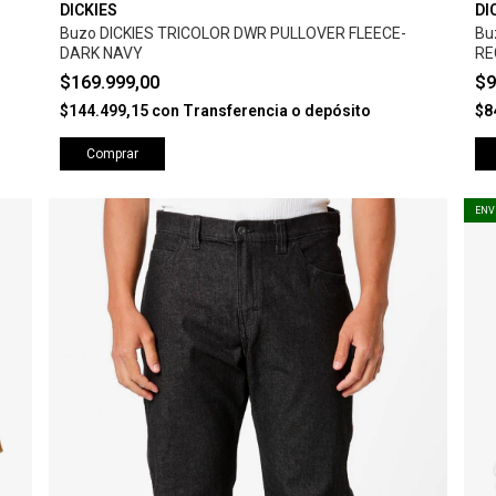
DICKIES
DI
Buzo DICKIES TRICOLOR DWR PULLOVER FLEECE-
Bu
DARK NAVY
RE
$169.999,00
$9
$144.499,15
con
Transferencia o depósito
$8
Comprar
ENV