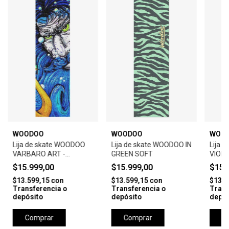
WOODOO
WOODOO
WOO
Lija de skate WOODOO
Lija de skate WOODOO INST.WARHO
Lija 
VARBARO ART -
GREEN SOFT
VIOL
NEPTUNO
$15.999,00
$15.999,00
$15.
$13.599,15
con
$13.599,15
con
$13.5
Transferencia o
Transferencia o
Trans
depósito
depósito
depós
Comprar
Comprar
C