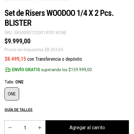
Set de Risers WOODOO 1/4 X 2 Pcs.
BLISTER
SKU:
SK50000122001#001#ONE
$9.999,00
Precio sin impuestos
$8.263,64
$8.499,15
con
Transferencia o depósito
ENVÍO GRATIS
superando los
$159.999,00
Talle:
ONE
ONE
GUÍA DE TALLES