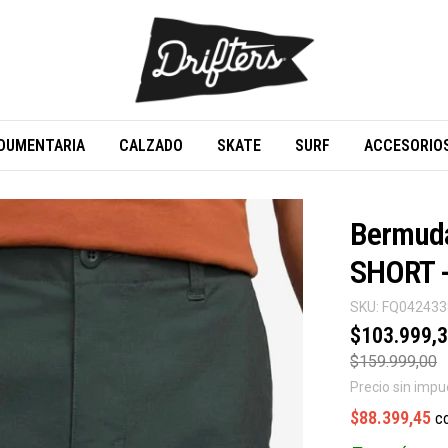
DUMENTARIA
CALZADO
SKATE
SURF
ACCESORIO
Bermud
SHORT 
SKU:
FQ04243
$103.999,
$159.999,00
Precio sin imp
$88.399,45
c