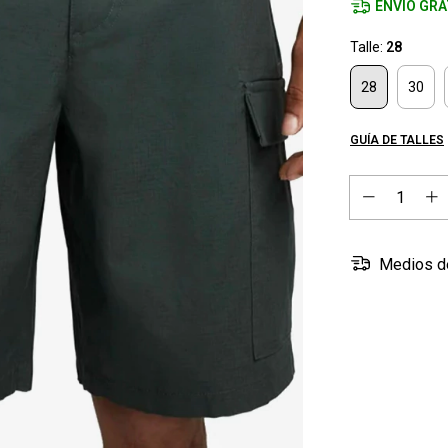
ENVÍO GRA
Talle:
28
28
30
GUÍA DE TALLES
Medios d