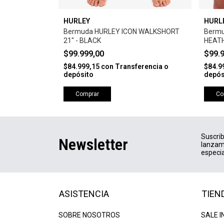
HURLEY
HURL
ARD ISSUE
Bermuda HURLEY ICON WALKSHORT
Berm
21" - BLACK
HEATH
$99.999,00
$99.
erencia o
$84.999,15
con
Transferencia o
$84.9
depósito
depós
Comprar
Co
Suscrib
Newsletter
lanzam
especia
ASISTENCIA
TIEN
SOBRE NOSOTROS
SALE I