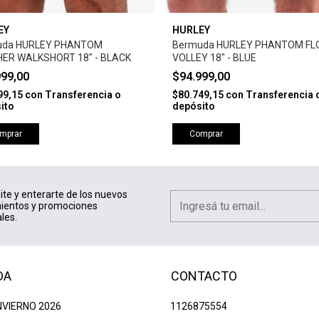
EY
HURLEY
uda HURLEY PHANTOM
Bermuda HURLEY PHANTOM FL
ER WALKSHORT 18" - BLACK
VOLLEY 18" - BLUE
999,00
$94.999,00
99,15
con
Transferencia o
$80.749,15
con
Transferencia 
ito
depósito
mprar
Comprar
ite y enterarte de los nuevos
ientos y promociones
les.
DA
CONTACTO
NVIERNO 2026
1126875554