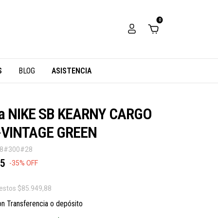
0
S
BLOG
ASISTENCIA
a NIKE SB KEARNY CARGO
-VINTAGE GREEN
38#300#28
35
-
35
%
OFF
uestos
$85.949,88
on
Transferencia o depósito