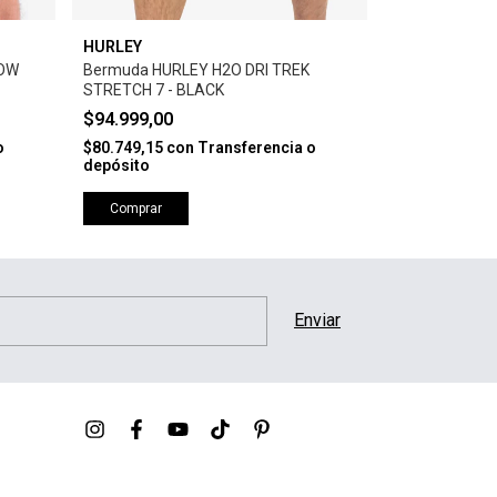
HURLEY
HURLEY
OW
Bermuda HURLEY H2O DRI TREK
Bermuda HURL
STRETCH 7 - BLACK
STRETCH 7 - 
$94.999,00
$94.999,00
o
$80.749,15
con
Transferencia o
$80.749,15
co
depósito
depósito
Comprar
Comprar