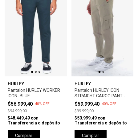
HURLEY
HURLEY
Pantalon HURLEY WORKER
Pantalon HURLEY ICON
ICON -BLUE
STRAIGHT CARGO PANT -
OLIVE
$56.999,40
$59.999,40
-
40
%
OFF
-
40
%
OFF
$94.999,00
$99.999,00
$48.449,49
con
$50.999,49
con
Transferencia o depósito
Transferencia o depósito
Comprar
Comprar