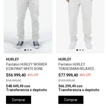
HURLEY
HURLEY
Pantalon HURLEY WORKER
Pantalon HURLEY
ICON PANT-WHITE BONE
TRADESMAN RELAXED
PANT - BONE
$56.999,40
$77.999,40
-
40
%
OFF
-
40
%
OFF
$94.999,00
$129.999,00
$48.449,49
con
$66.299,49
con
Transferencia o depósito
Transferencia o depósito
Comprar
Comprar