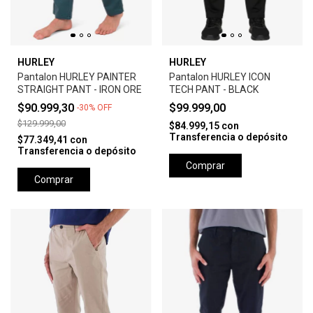
HURLEY
HURLEY
Pantalon HURLEY PAINTER
Pantalon HURLEY ICON
STRAIGHT PANT - IRON ORE
TECH PANT - BLACK
$90.999,30
$99.999,00
-
30
%
OFF
$129.999,00
$84.999,15
con
Transferencia o depósito
$77.349,41
con
Transferencia o depósito
Comprar
Comprar