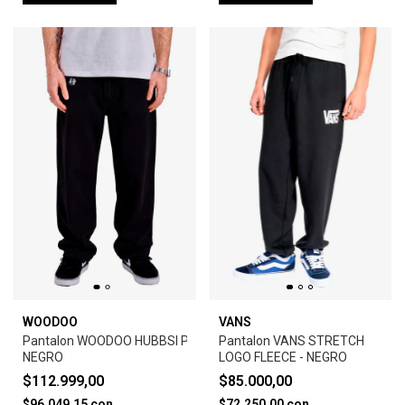
WOODOO
VANS
Pantalon WOODOO HUBBSI PANT JEAN -
Pantalon VANS STRETCH
NEGRO
LOGO FLEECE - NEGRO
$112.999,00
$85.000,00
$96.049,15
con
$72.250,00
con