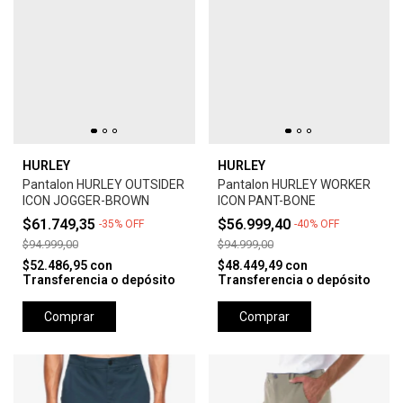
HURLEY
HURLEY
Pantalon HURLEY OUTSIDER
Pantalon HURLEY WORKER
ICON JOGGER-BROWN
ICON PANT-BONE
$61.749,35
$56.999,40
-
35
%
OFF
-
40
%
OFF
$94.999,00
$94.999,00
$52.486,95
con
$48.449,49
con
Transferencia o depósito
Transferencia o depósito
Comprar
Comprar