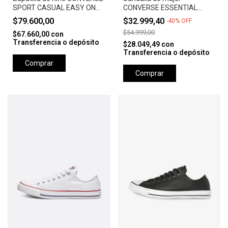
SPORT CASUAL EASY ON
CONVERSE ESSENTIAL
OX - BLACK/WHITE/BLACK
SLIDE SLIP ROTTIN
$79.600,00
$32.999,40
-
40
%
OFF
APPLE/ROTTIN APPLE
$54.999,00
$67.660,00
con
Transferencia o depósito
$28.049,49
con
Transferencia o depósito
Comprar
Comprar