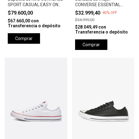
SPORT CASUAL EASY ON
CONVERSE ESSENTIAL
OX - BLACK/WHITE/BLACK
SLIDE SLIP ROTTIN
$79.600,00
$32.999,40
-
40
%
OFF
APPLE/ROTTIN APPLE
$54.999,00
$67.660,00
con
Transferencia o depósito
$28.049,49
con
Transferencia o depósito
Comprar
Comprar