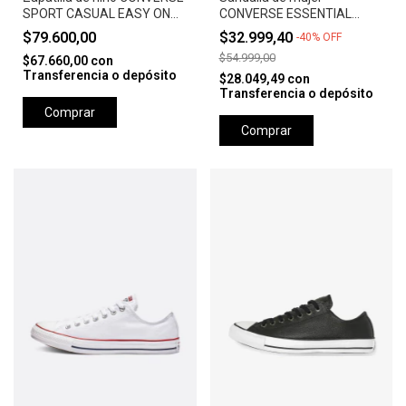
SPORT CASUAL EASY ON
CONVERSE ESSENTIAL
OX - BLACK/WHITE/BLACK
SLIDE SLIP ROTTIN
$79.600,00
$32.999,40
-
40
%
OFF
APPLE/ROTTIN APPLE
$54.999,00
$67.660,00
con
Transferencia o depósito
$28.049,49
con
Transferencia o depósito
Comprar
Comprar